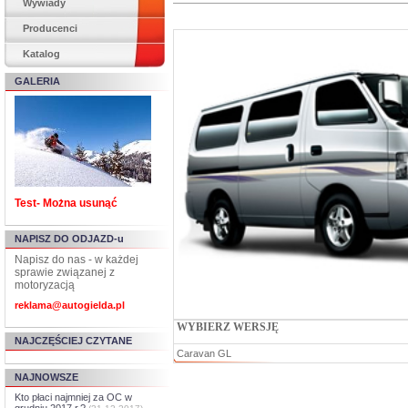
Wywiady
Producenci
Katalog
GALERIA
Test- Można usunąć
NAPISZ DO ODJAZD-u
Napisz do nas - w każdej
sprawie związanej z
motoryzacją
reklama@autogielda.pl
WYBIERZ WERSJĘ
NAJCZĘŚCIEJ CZYTANE
Caravan GL
NAJNOWSZE
Kto płaci najmniej za OC w
grudniu 2017 r.?