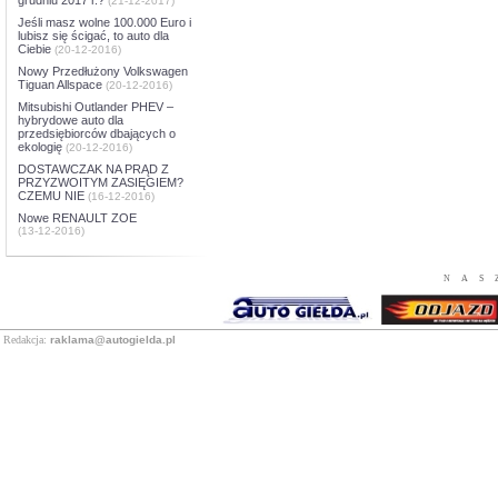
(21-12-2017)
Jeśli masz wolne 100.000 Euro i
lubisz się ścigać, to auto dla
Ciebie
(20-12-2016)
Nowy Przedłużony Volkswagen
Tiguan Allspace
(20-12-2016)
Mitsubishi Outlander PHEV –
hybrydowe auto dla
przedsiębiorców dbających o
ekologię
(20-12-2016)
DOSTAWCZAK NA PRĄD Z
PRZYZWOITYM ZASIĘGIEM?
CZEMU NIE
(16-12-2016)
Nowe RENAULT ZOE
(13-12-2016)
NAS
Redakcja:
raklama@autogielda.pl