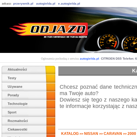
zobacz:
przerywnik.pl
autogielda.pl
e.autogielda.pl
Ogłoszenia pochodzą z serwisu
autogielda.pl
:
CITROEN DS5 Telefon: 
Aktualności
K
Testy
Chcesz poznać dane techniczn
Używane
ma Twoje auto?
Porady
Dowiesz się tego z naszego k
Technologie
te informacje korzystając z nas
Sport
Rozmaitości
Ciekawostki
KATALOG
NISSAN
CARAVAN
2000
>>
>>
>>