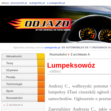
zobacz:
przerywnik.pl
autogielda.pl
e.autogielda.pl
Ogłoszenia pochodzą z serwisu
autogielda.pl
:
DS AUTOMOBILES DS 7 CROSSBACK Gra
Rozmaitości
Z archiwum A
Aktualności
Lumpeksowóz
Testy
Używane
eMBiel
Porady
Technologie
Andrzej C., wałbrzyski potentat
Sport
lumpeksy âTani ciuszekâ) ogłosi
samochodów. Ogłoszenie o przetar
Rozmaitości
Z archiwum A
Zapytaliśmy Andrzeja C., jakie 