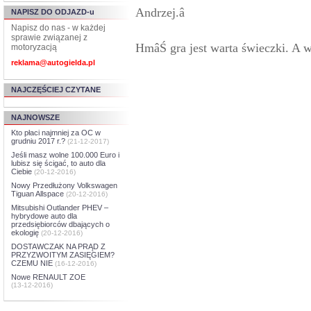
Andrzej.â
NAPISZ DO ODJAZD-u
Napisz do nas - w każdej
sprawie związanej z
HmâŚ gra jest warta świeczki. A 
motoryzacją
reklama@autogielda.pl
NAJCZĘŚCIEJ CZYTANE
NAJNOWSZE
Kto płaci najmniej za OC w
grudniu 2017 r.?
(21-12-2017)
Jeśli masz wolne 100.000 Euro i
lubisz się ścigać, to auto dla
Ciebie
(20-12-2016)
Nowy Przedłużony Volkswagen
Tiguan Allspace
(20-12-2016)
Mitsubishi Outlander PHEV –
hybrydowe auto dla
przedsiębiorców dbających o
ekologię
(20-12-2016)
DOSTAWCZAK NA PRĄD Z
PRZYZWOITYM ZASIĘGIEM?
CZEMU NIE
(16-12-2016)
Nowe RENAULT ZOE
(13-12-2016)