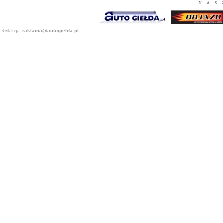
NAS
Redakcja:
raklama@autogielda.pl