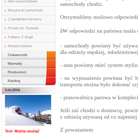
Kino samochodowe
samochody chodzi.
Muzyka do samochodu
Otrzymaliśmy mailowo odpowiedź
Z pamiętnika kierowcy
Porady inż. Panewki
âW odpowiedzi na państwa maila 
Felieton: Z drogi!
- samochody powinny być używa
Motopocztówka
dla odzieży męskiej, młodzieżowej
Ciekawostki
Wywiady
- auta powinny mieć system utyli
Producenci
- na wyposażeniu powinna być h
Katalog
transportu można było dokonać sz
GALERIA
- prasowalnica parowa w kompleci
Jeśli zaś chodzi o dostawcę, powi
z odzieżą używaną od co najmniej 
Z poważaniem
Test- Można usunąć