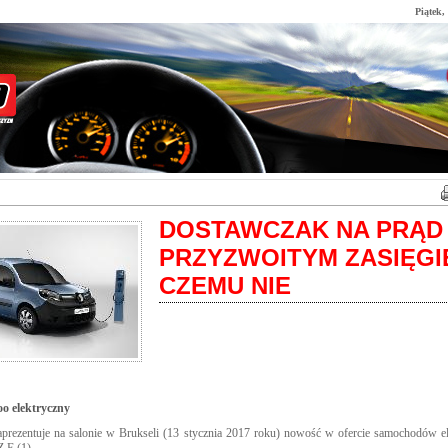
Piątek,
DOSTAWCZAK NA PRĄD
PRZYZWOITYM ZASIĘGI
CZEMU NIE
o elektryczny
aprezentuje na salonie w Brukseli (13 stycznia 2017 roku) nowość w ofercie samochodów el