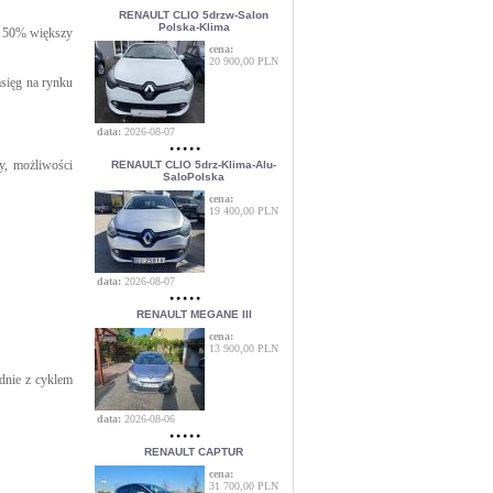
RENAULT CLIO 5drzw-Salon
Polska-Klima
o 50% większy
cena:
20 900,00 PLN
sięg na rynku
data:
2026-08-07
y, możliwości
RENAULT CLIO 5drz-Klima-Alu-
SaloPolska
cena:
19 400,00 PLN
data:
2026-08-07
RENAULT MEGANE III
cena:
13 900,00 PLN
dnie z cyklem
data:
2026-08-06
RENAULT CAPTUR
cena:
31 700,00 PLN