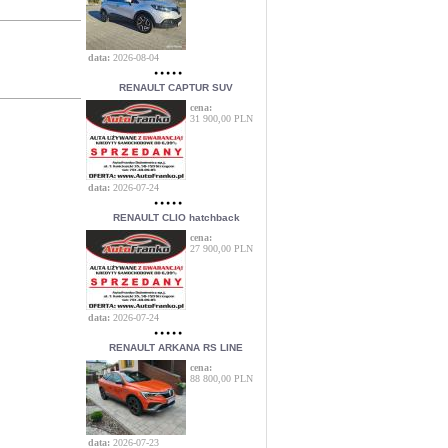
data:
2026-08-04
RENAULT CAPTUR SUV
cena:
31 900,00 PLN
data:
2026-07-24
RENAULT CLIO hatchback
cena:
27 900,00 PLN
data:
2026-07-24
RENAULT ARKANA RS LINE
cena:
88 800,00 PLN
data:
2026-07-23