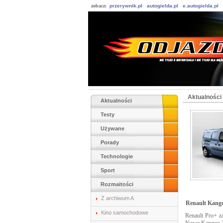
zobacz:
przerywnik.pl
autogielda.pl
e.autogielda.pl
Aktualności
Aktualności
Testy
Używane
Porady
Technologie
Sport
Rozmaitości
Z archiwum A
Renault Kango
Kino samochodowe
Renault Pro+ z