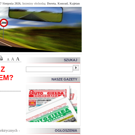
 7 Sierpnia 2026,
Imieniny obchodzą:
Dorota, Konrad, Kajetan
A
A
A
SZUKAJ
 Z
EM?
NASZE GAZETY
ektrycznych -
OGŁOSZENIA