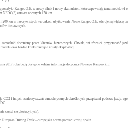
.E.(1).
yposażyło Kangoo Z.E. w nowy silnik i nowy akumulator, które zapewniają temu modelowi 
0 km NEDC(2) zamiast obecnych 170 km.
wi 200 km w rzeczywistych warunkach użytkowania Nowe Kangoo Z.E. oferuje największy za
odów dostawczych.
 samochód doceniany przez klientów biznesowych. Chwalą oni również przyjemność jazd
modelu oraz bardzo konkurencyjne koszty eksploatacji.
znia 2017 roku będą dostępne kolejne informacje dotyczące Nowego Kangoo Z.E.
ja CO2 i innych zanieczyszczeń atmosferycznych określonych przepisami podczas jazdy, zgo
NEDC
nia części eksploatacyjnych).
European Driving Cycle - europejska norma pomiaru emisji spalin