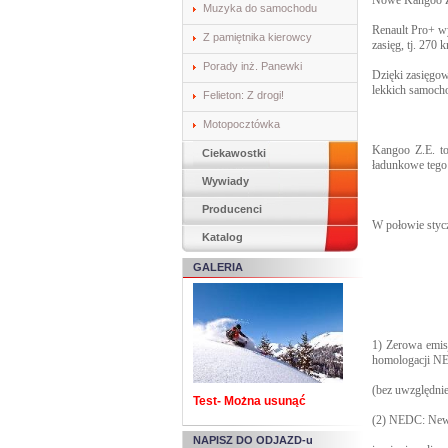
Nowe Kangoo Z
Muzyka do samochodu
Renault Pro+ w
Z pamiętnika kierowcy
zasięg, tj. 27
Porady inż. Panewki
Dzięki zasięgo
lekkich samoch
Felieton: Z drogi!
Motopocztówka
Kangoo Z.E. to
Ciekawostki
ładunkowe tego 
Wywiady
Producenci
W połowie styc
Katalog
GALERIA
1) Zerowa emis
homologacji 
(bez uwzględnie
Test- Można usunąć
(2) NEDC: New 
NAPISZ DO ODJAZD-u