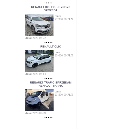
RENAULT KOLEOS SYNDYK
SPRZEDA
cena:
72 300,00 PLN
data:
2026-07-22
RENAULT CLIO
cena:
23 000,00 PLN
data:
2026-07-14
RENAULT TRAFIC SPRZEDAM
RENAULT TRAFIC
cena:
23 500,00 PLN
data:
2026-07-09