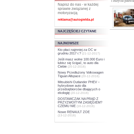
i zużycia paliwa
Napisz do nas - w każdej
sprawie związanej z
motoryzacją
reklama@autogielda.pl
NAJCZĘŚCIEJ CZYTANE
NAJNOWSZE
Kto płaci najmniej za OC w
grudniu 2017 r.?
(21-12-2017)
Jeśli masz wolne 100.000 Euro i
lubisz się ścigać, to auto dla
Ciebie
(20-12-2016)
Nowy Przedłużony Volkswagen
Tiguan Allspace
(20-12-2016)
Mitsubishi Outlander PHEV –
hybrydowe auto dla
przedsiębiorców dbających o
ekologię
(20-12-2016)
DOSTAWCZAK NA PRĄD Z
PRZYZWOITYM ZASIĘGIEM?
CZEMU NIE
(16-12-2016)
Nowe RENAULT ZOE
(13-12-2016)