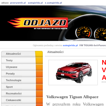
zobacz:
przerywnik.pl
autogielda.pl
e.autogielda.pl
Ogłoszenia pochodzą z serwisu
autogielda.pl
:
VW TIGUAN 4x4-Panor
Aktualności
Aktualności
N
Testy
Używane
V
Porady
A
Technologie
Sport
Rozmaitości
Volkswagen Tiguan Allspace
Ciekawostki
W przyszłym roku Volkswagen 