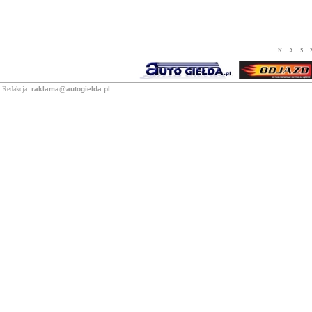
NAS
Redakcja:
raklama@autogielda.pl