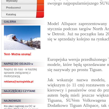
Wywiady
swojego najpopularniejszego SUVa
Producenci
Katalog
GALERIA
Model Allspace zaprezentowany z
stycznia podczas targów North A
w Detroit. Już na początku lata 
się w sprzedaży kolejno na rynka
Test- Można usunąć
Europejska wersja przedłużonego 
modele, które będą sprzedawane 
NAPISZ DO ODJAZD-u
się nazywały po prostu Tiguan.
Napisz do nas - w każdej
sprawie związanej z
motoryzacją
Jak wskazuje nazwa modelu, n
reklama@autogielda.pl
większym (o 11 cm) rozstawem osi
kierowcy i pasażerów oraz do prz
NAJCZĘŚCIEJ CZYTANE
autem będą mieli jeszcze większ
Tiguana, SUVem Volkswagena 
NAJNOWSZE
Dodatkowo Tiguan Allspace, tak
Kto płaci najmniej za OC w
grudniu 2017 r.?