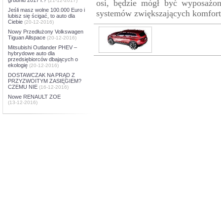
(21-12-2017)
osi, będzie mógł być wyposażo
Jeśli masz wolne 100.000 Euro i
systemów zwiększających komfort
lubisz się ścigać, to auto dla
Ciebie
(20-12-2016)
Nowy Przedłużony Volkswagen
Tiguan Allspace
(20-12-2016)
Mitsubishi Outlander PHEV –
hybrydowe auto dla
przedsiębiorców dbających o
ekologię
(20-12-2016)
DOSTAWCZAK NA PRĄD Z
PRZYZWOITYM ZASIĘGIEM?
CZEMU NIE
(16-12-2016)
Nowe RENAULT ZOE
(13-12-2016)