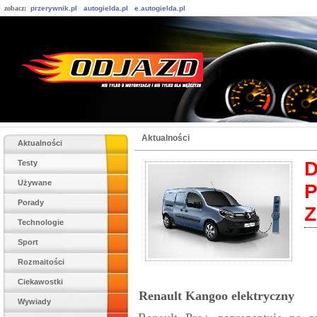
zobacz:
przerywnik.pl
autogielda.pl
e.autogielda.pl
Aktualności
Aktualności
D
Testy
Używane
Porady
Z
Technologie
Sport
Rozmaitości
Ciekawostki
Renault Kangoo elektryczny
Wywiady