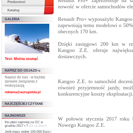
Renault Pro+ zaprezentuje na s
Producenci
nowość w ofercie samochodów ele
Katalog
Renault Pro+ wyposażyło Kangoo 
GALERIA
zapewniają temu modelowi o 50% 
obecnych 170 km.
Dzięki zasięgowi 200 km w rz
Kangoo Z.E. oferuje najwięk
dostawczych.
Test- Można usunąć
NAPISZ DO ODJAZD-u
Napisz do nas - w każdej
Kangoo Z.E. to samochód doceni
sprawie związanej z
motoryzacją
również przyjemność jazdy, moż
reklama@autogielda.pl
konkurencyjne koszty eksploatacji
NAJCZĘŚCIEJ CZYTANE
NAJNOWSZE
W połowie stycznia 2017 roku b
Kto płaci najmniej za OC w
Nowego Kangoo Z.E.
grudniu 2017 r.?
(21-12-2017)
Jeśli masz wolne 100.000 Euro i