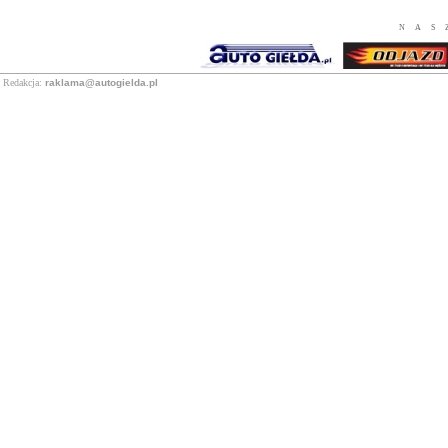
NAS
Redakcja:
raklama@autogielda.pl