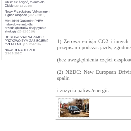
lubisz się ścigać, to auto dla
Ciebie
(20-12-2016)
Nowy Przedłużony Volkswagen
Tiguan Allspace
(20-12-2016)
Mitsubishi Outlander PHEV –
hybrydowe auto dla
przedsiębiorców dbających o
ekologię
(20-12-2016)
DOSTAWCZAK NA PRĄD Z
1) Zerowa emisja CO2 i innych 
PRZYZWOITYM ZASIĘGIEM?
CZEMU NIE
(16-12-2016)
przepisami podczas jazdy, zgodn
Nowe RENAULT ZOE
(13-12-2016)
(bez uwzględnienia części eksploa
(2) NEDC: New European Driving
spalin
i zużycia paliwa/energii.