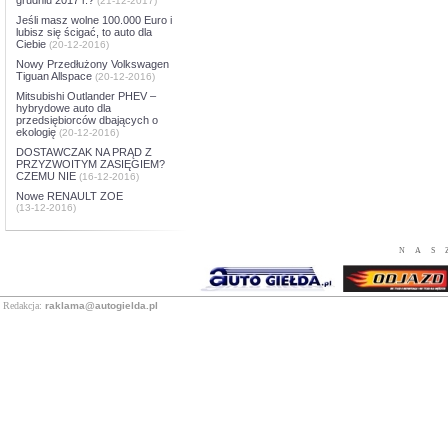
(21-12-2017)
Jeśli masz wolne 100.000 Euro i
lubisz się ścigać, to auto dla
Ciebie
(20-12-2016)
Nowy Przedłużony Volkswagen
Tiguan Allspace
(20-12-2016)
Mitsubishi Outlander PHEV –
hybrydowe auto dla
przedsiębiorców dbających o
ekologię
(20-12-2016)
DOSTAWCZAK NA PRĄD Z
PRZYZWOITYM ZASIĘGIEM?
CZEMU NIE
(16-12-2016)
Nowe RENAULT ZOE
(13-12-2016)
NAS
Redakcja:
raklama@autogielda.pl