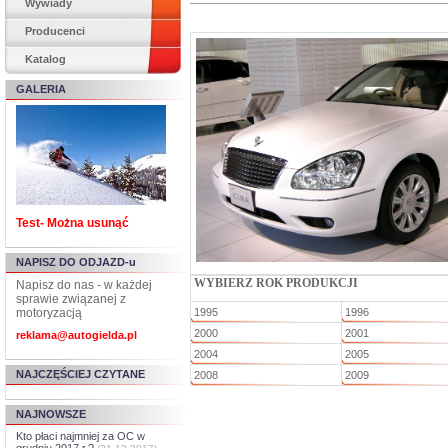
Wywiady
Producenci
Katalog
GALERIA
Test- Można usunąć
NAPISZ DO ODJAZD-u
WYBIERZ ROK PRODUKCJI
Napisz do nas - w każdej
sprawie związanej z
motoryzacją
1995
1996
2000
2001
reklama@autogielda.pl
2004
2005
NAJCZĘŚCIEJ CZYTANE
2008
2009
NAJNOWSZE
Kto płaci najmniej za OC w
grudniu 2017 r.?