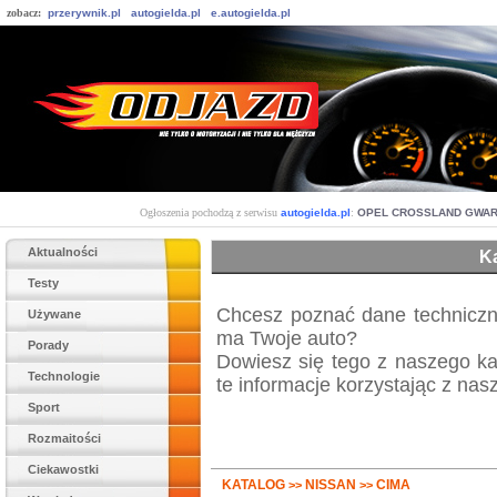
zobacz:
przerywnik.pl
autogielda.pl
e.autogielda.pl
Ogłoszenia pochodzą z serwisu
autogielda.pl
:
OPEL CROSSLAND GWAR
Aktualności
K
Testy
Chcesz poznać dane techniczn
Używane
ma Twoje auto?
Porady
Dowiesz się tego z naszego k
Technologie
te informacje korzystając z nas
Sport
Rozmaitości
Ciekawostki
KATALOG
NISSAN
CIMA
>>
>>